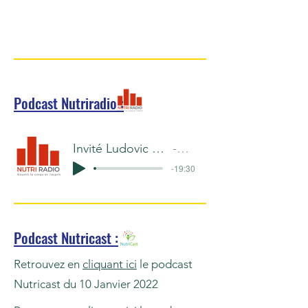
Podcast Nutriradio :
Invité Ludovic Rachou, Président de l'UIVEC
Nutriradio
-19:30
Podcast Nutricast :
Retrouvez en
cliquant ici
le podcast
Nutricast du 10 Janvier 2022