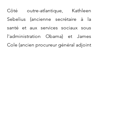
Côté outre-atlantique, Kathleen
Sebelius (ancienne secrétaire à la
santé et aux services sociaux sous
l'administration Obama) et James
Cole (ancien procureur général adjoint
des États-Unis) seront notamment
présents. Des représentants de
l’Australie et de l’Amérique du Sud
participeront également. Au niveau
européen, des régulateurs et
politiques du Royaume-Uni, des Pays-
Bas, de l’Allemagne, de la République
tchèque et de la Grèce ont déjà
confirmé leur intérêt pour participer.
En France, l'UIVEC est en contact avec